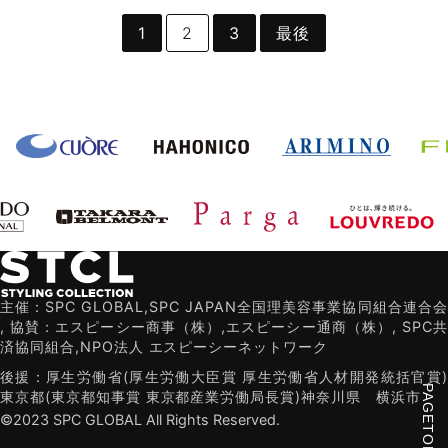
1
2
3
最後
主催：SPC GLOBAL,SPC JAPAN全国理美容事業協同組合連合会
,
協賛：エスピーシー商事（株）,エスピーシー通商（株）,
SPC共
済協同組合,NPO法人 エスピーシーネットワーク
後援：厚生労働省(厚生労働大臣賞 厚生労働省人材開発統括官賞)
PAGETOP
東京都(東京都知事賞 東京都産業労働局長賞)
神奈川県
横浜市
©2023 SPC GLOBAL All Rights Reserved.