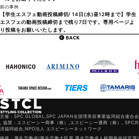
前の事例
【学生エスフェ動画投稿締切/ 14日(水)昼12時まで】学生
エスフェの動画投稿締切まで残り7日です。専用ページよ
り投稿をお願いいたします。
BACK
主催：SPC GLOBAL,SPC JAPAN全国理美容事業協同組合連合会
,
協賛：エスピーシー商事（株）,エスピーシー通商（株）,
SPC共
済協同組合,NPO法人 エスピーシーネットワーク
後援：厚生労働省(厚生労働大臣賞 厚生労働省人材開発統括官賞)