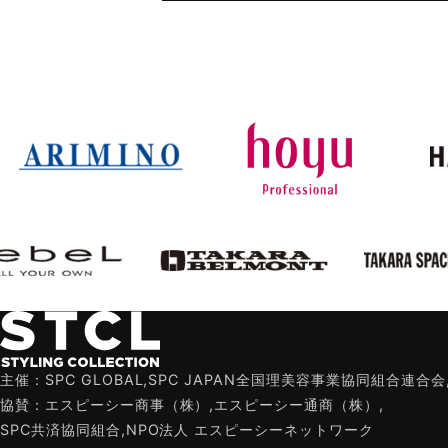
主催：SPC GLOBAL,SPC JAPAN全国理美容事業協同組合連合会
協賛：エスピーシー商事（株）,エスピーシー通商（株）,
SPC共済協同組合,NPO法人 エスピーシーネットワーク