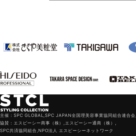
主催：SPC GLOBAL,SPC JAPAN全国理美容事業協同組合連合会
協賛：エスピーシー商事（株）,エスピーシー通商（株）,
SPC共済協同組合,NPO法人 エスピーシーネットワーク