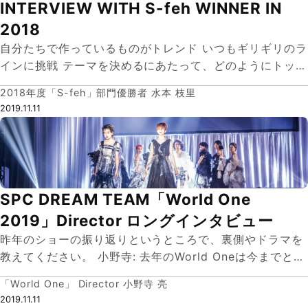
INTERVIEW WITH S-feh WINNER IN
2018
自分たちで作っているものがトレンド いつもギリギリのラ
インに挑戦 テーマを決めるにあたって、どのようにトップ
ヘアーらしさを出していくのかというのを、みんなでディ
2018年度「S-feh」部門優勝者 水本 枝里
スカッションします。そして、みんなで色々 …
2019.11.11
SPC DREAM TEAM「World One
2019」Director ロングインタビュー
昨年のショーの振り返りというところで、裏側やドラマを
教えてください。 小野寺: 去年のWorld Oneは今までと変
わって、川崎実行委員長が初めてスタイリングコレクショ
「World One」 Director 小野寺 亮
ンのオープニングでWorld O …
2019.11.11