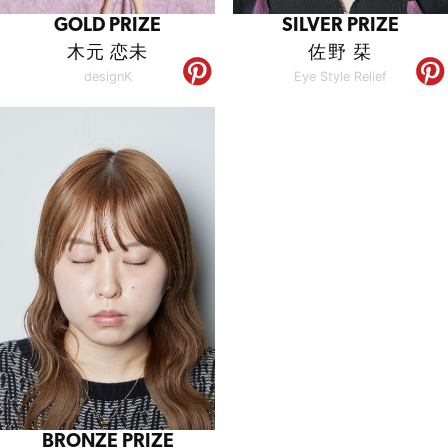
GOLD PRIZE
SILVER PRIZE
木元 恋未
佐野 栞
designK
Eye Style Relief
BRONZE PRIZE