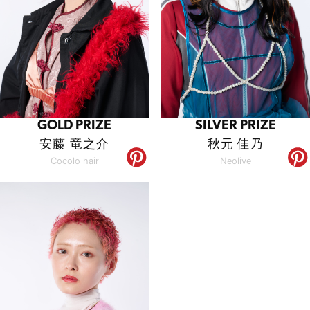
GOLD PRIZE
SILVER PRIZE
安藤 竜之介
秋元 佳乃
Cocolo hair
Neolive