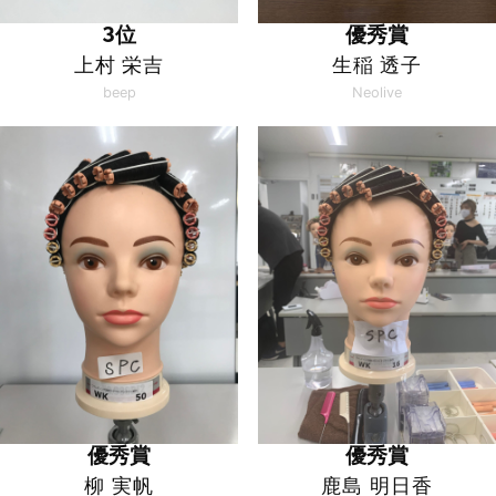
3位
優秀賞
上村 栄吉
生稲 透子
beep
Neolive
優秀賞
優秀賞
柳 実帆
鹿島 明日香