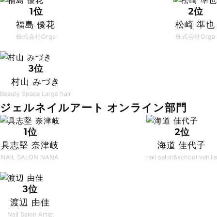
1位
2位
福島 優花
松崎 準也
株式会社Orga
株式会社Orga
3位
村山 みづき
Beauty Space Large hair
ジェルネイルアート オンライン部門
1位
2位
具志堅 奈津岐
海道 佳代子
NAIL SALON NANA
nail salon&school vanilla
3位
渡辺 由佳
Nail Salon Artip