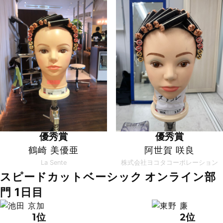
優秀賞
優秀賞
鶴崎 美優亜
阿世賀 咲良
La Sente
株式会社ヨコタコーポレーション
スピードカットベーシック オンライン部
門 1日目
1位
2位