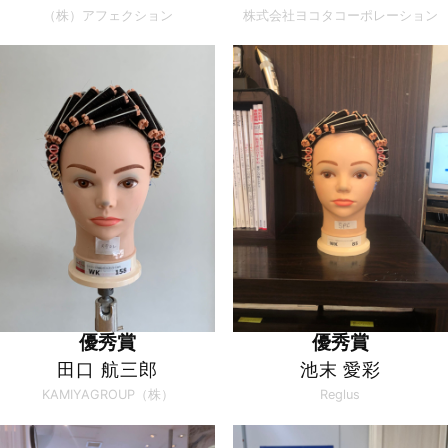
（株）アフェクション
株式会社ヨコタコーポレーション
優秀賞
優秀賞
田口 航三郎
池末 愛彩
KAMIYAGROUP（株）
Reglus