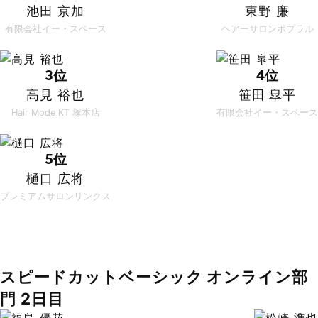
池田 京加
東野 廉
有限会社イー・スペース
ヘアーサロンポプラル
3位
4位
高見 裕也
笹田 皐平
Hair Mode KT 塚本店
有限会社イー・スペース
5位
樋口 広将
プレミアムサロンリンクス
スピードカットベーシック オンライン部
門 2日目