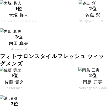
1位
2位
大塚 将人
谷島 彩
ｂｌｏｏｍｆｌｏｗｅｒｓ
NOB横浜ハーベスト
3位
内田 真矢
allianzcanal
フォトサロンスタイルフレッシュ ウィッ
グメンズ
1位
2位
佐藤 貴之
岡島 匠実
es for men
barber genesis 本店
3位