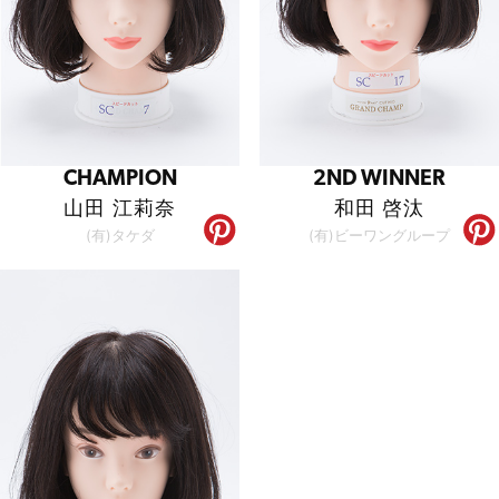
CHAMPION
2ND WINNER
山田 江莉奈
和田 啓汰
(有)タケダ
(有)ビーワングループ