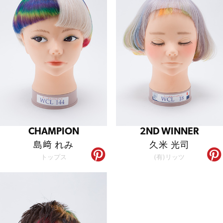
CHAMPION
2ND WINNER
島﨑 れみ
久米 光司
トップス
(有)リッツ