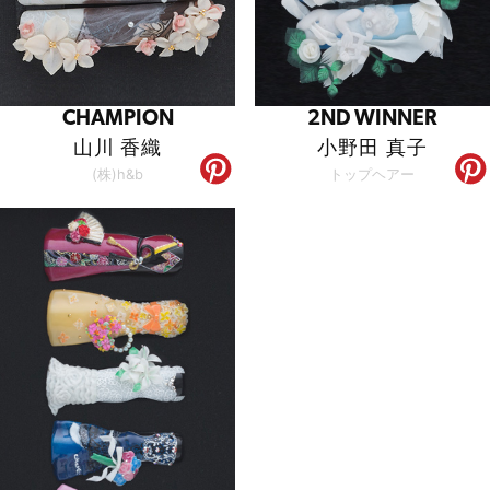
CHAMPION
2ND WINNER
山川 香織
小野田 真子
(株)h&b
トップヘアー