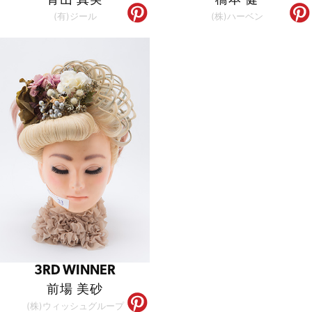
(有)ジール
(株)ハーベン
3RD WINNER
前場 美砂
(株)ウィッシュグループ