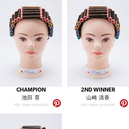
CHAMPION
2ND WINNER
池田 育
山崎 清香
Hair make yamazaki
Hair make yamazaki