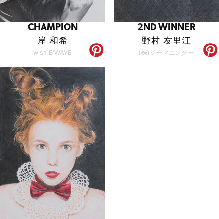
CHAMPION
2ND WINNER
岸 和希
野村 友里江
wish B'WAVE
(株)ジーマエンター