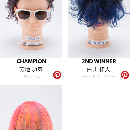
CHAMPION
2ND WINNER
芳地 功気
白川 拓人
(株)カイム
(有)ベルファミリー